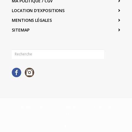
MA POLITIQUE / CGV
LOCATION D’EXPOSITIONS
MENTIONS LÉGALES
SITEMAP
Facebook
Instagram
©2026 Neighborhood · Built with love by
Swift Ideas
using
WordPress
.