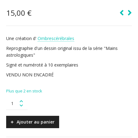
15,00
€
Une création d'
Ombrescérébrales
Reprographie d'un dessin original issu de la série "Mains
astrologiques"
Signé et numéroté à 10 exemplaires
VENDU NON ENCADRÉ
Plus que 2 en stock
Mains
astrologiques
-
Capricorne
Ajouter au panier
quantity