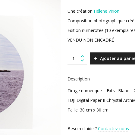
Une création
Hélène Virion
Composition photographique créée 
Edition numérotée (10 exemplaires)
VENDU NON ENCADRÉ
Havre
Ajouter au panie
(30cm
x
30cm)
Description
quantity
Tirage numérique – Extra-Blanc – 
FUJI Digital Paper II Chrystal Archiv
Taille: 30 cm x 30 cm
Besoin d'aide ?
Contactez-nous