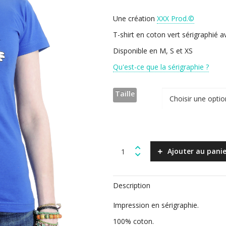
Une création
XXX Prod.©
T-shirt en coton vert sérigraphié a
Disponible en M, S et XS
Qu'est-ce que la sérigraphie ?
Taille
Hate
Ajouter au panie
&
War
-
Description
Bleu
-
Impression en sérigraphie.
Femme
quantity
100% coton.