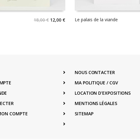
Le
Le
Le palais de la viande
18,00
€
12,00
€
prix
prix
initial
actuel
était :
est :
18,00 €.
12,00 €.
NOUS CONTACTER
MPTE
MA POLITIQUE / CGV
NDE
LOCATION D’EXPOSITIONS
NECTER
MENTIONS LÉGALES
 MON COMPTE
SITEMAP