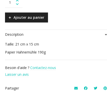
de
vent
-
Ajouter au panier
tirage
d'art
quantity
Description
Taille: 21 cm x 15 cm
Papier Hahnemühle 190g
Besoin d'aide ?
Contactez-nous
Laisser un avis
Partager