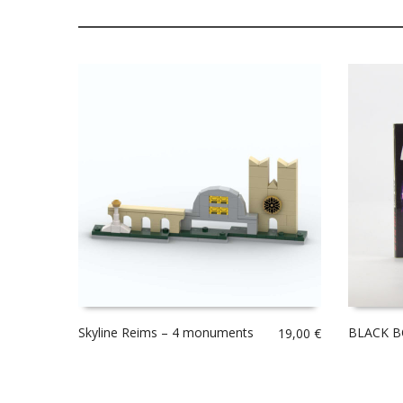
Skyline Reims – 4 monuments
BLACK BON
19,00
€