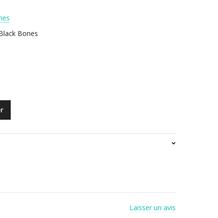
nes
 Black Bones
r
Laisser un avis