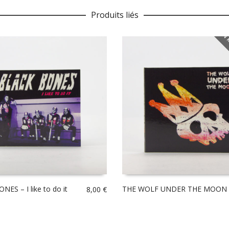
Produits liés
EN 
ES – I like to do it
THE WOLF UNDER THE MOON 
8,00
€