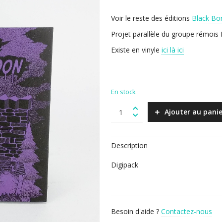
Voir le reste des éditions
Black Bo
Projet parallèle du groupe rémois
Existe en vinyle
ici là ici
En stock
BLACK
Ajouter au panie
BONES
-
The
Description
wolf
under
Digipack
the
moon
(CD)
quantity
Besoin d'aide ?
Contactez-nous